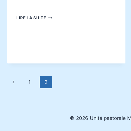
L’AGENDA
LIRE LA SUITE
VIE
ET
FOI
Navigation
Page
1
2
de
précédente
page
© 2026 Unité pastorale 