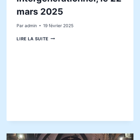
mars 2025
Par
admin
19 février 2025
SIMON-
LIRE LA SUITE
PIERRE,
LA
FORCE
DE
LA
FRAGILITÉ
:
UN
SPECTACLE
INTERGÉNÉRATIONNEL,
LE
22
MARS
2025