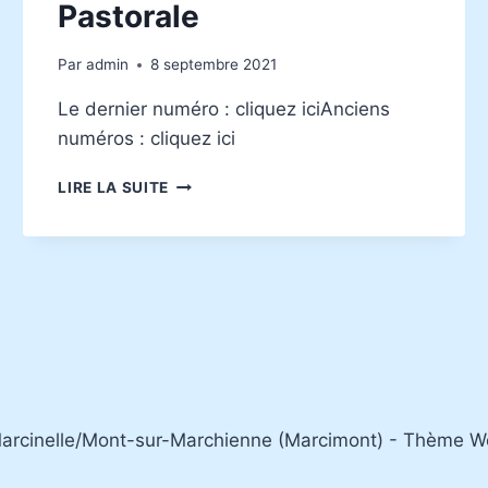
Pastorale
Par
admin
8 septembre 2021
Le dernier numéro : cliquez iciAnciens
numéros : cliquez ici
L’ÉCHO
LIRE LA SUITE
DE
NOS
CLOCHERS
:
LE
JOURNAL
DE
L’UNITÉ
PASTORALE
Marcinelle/Mont-sur-Marchienne (Marcimont) - Thème 