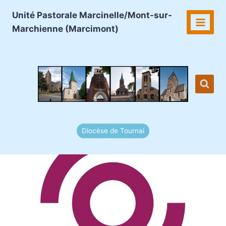
Aller
Unité Pastorale Marcinelle/Mont-sur-
au
Marchienne (Marcimont)
contenu
Diocèse de Tournai