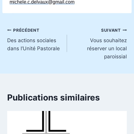
michele.c.delvaux@gmail.com
Navigation
PRÉCÉDENT
SUIVANT
Des actions sociales
Vous souhaitez
de
dans l’Unité Pastorale
réserver un local
l’article
paroissial
Publications similaires